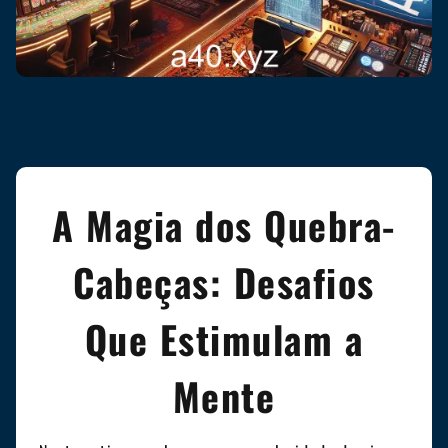
A Magia dos Quebra-
Cabeças: Desafios
Que Estimulam a
Mente