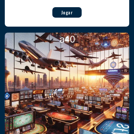
Jogar