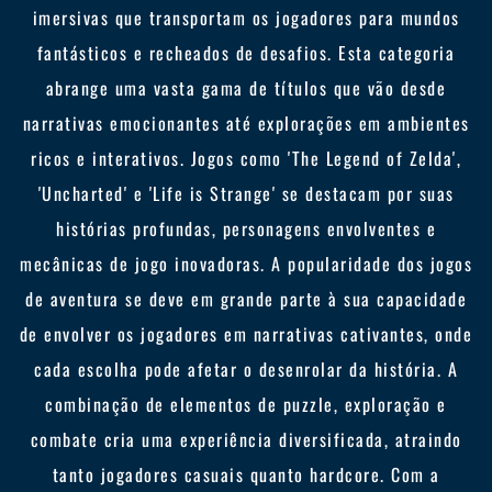
imersivas que transportam os jogadores para mundos
fantásticos e recheados de desafios. Esta categoria
abrange uma vasta gama de títulos que vão desde
narrativas emocionantes até explorações em ambientes
ricos e interativos. Jogos como 'The Legend of Zelda',
'Uncharted' e 'Life is Strange' se destacam por suas
histórias profundas, personagens envolventes e
mecânicas de jogo inovadoras. A popularidade dos jogos
de aventura se deve em grande parte à sua capacidade
de envolver os jogadores em narrativas cativantes, onde
cada escolha pode afetar o desenrolar da história. A
combinação de elementos de puzzle, exploração e
combate cria uma experiência diversificada, atraindo
tanto jogadores casuais quanto hardcore. Com a