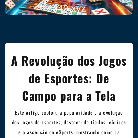
A Revolução dos Jogos
de Esportes: De
Campo para a Tela
Este artigo explora a popularidade e a evolução
dos jogos de esportes, destacando títulos icônicos
e a ascensão do eSports, mostrando como as