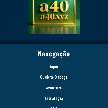
Navegação
Ação
Quebra-Cabeça
Aventura
Estratégia